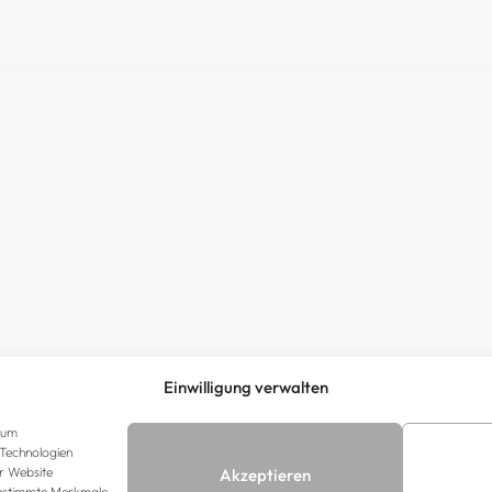
Einwilligung verwalten
, um
 Technologien
er Website
Akzeptieren
 bestimmte Merkmale